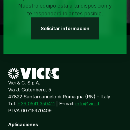
Nuestro equipo está a tu disposición y
te responderá lo antes posible.
Solicitar información
Vici & C. S.p.A.
Via J. Gutenberg, 5
47822 Santarcangelo di Romagna (RN) - Italy
Tel.
+39 0541 350411
| E-mail:
info@vici.it
P.IVA 00715370409
Aplicaciones